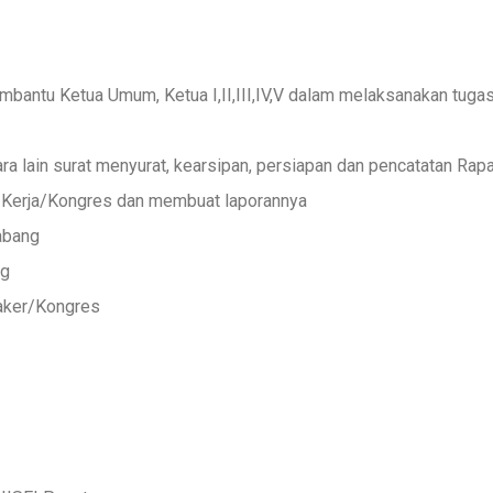
antu Ketua Umum, Ketua I,II,III,IV,V dalam melaksanakan tuga
ra lain surat menyurat, kearsipan, persiapan dan pencatatan Rap
 Kerja/Kongres dan membuat laporannya
abang
ng
aker/Kongres