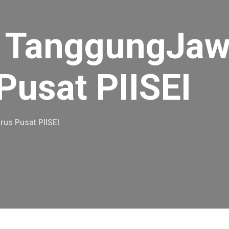
n TanggungJa
Pusat PIISEI
us Pusat PIISEI