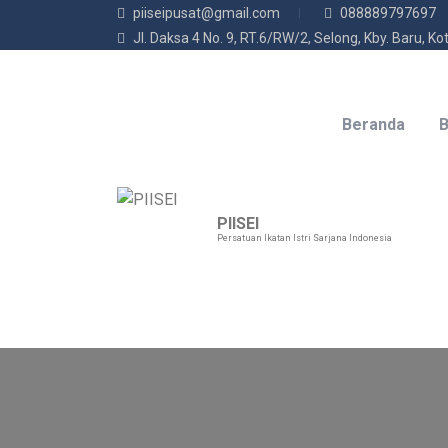
piiseipusat@gmail.com
088889797697
Jl. Daksa 4 No. 9, RT.6/RW/2, Selong, Kby. Baru, K
Beranda
B